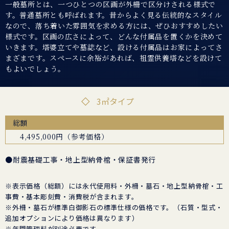
一般墓所とは、一つひとつの区画が外柵で区分けされる様式で
す。普通墓所とも呼ばれます。昔からよく見る伝統的なスタイル
なので、落ち着いた雰囲気を求める方には、ぜひおすすめしたい
様式です。区画の広さによって、どんな付属品を置くかを決めて
いきます。塔婆立てや墓誌など、設ける付属品はお家によってさ
まざまです。スペースに余裕があれば、祖霊供養塔などを設けて
3㎡タイプ
総額
4,495,000円（参考価格）
●耐震基礎工事・地上型納骨棺・保証書発行
※表示価格（総額）には永代使用料・外柵・墓石・地上型納骨棺・工
事費・基本彫刻費・消費税が含まれます。
※外柵・墓石が標準白御影石の標準仕様の価格です。（石質・型式・
追加オプションにより価格は異なります）
※年間管理料が別途必要です。