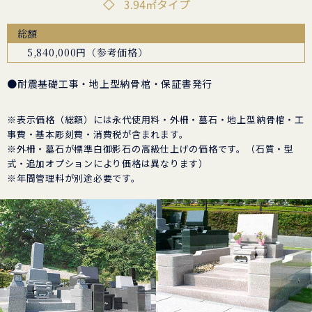
3.94㎡タイプ
総額
5,840,000円（参考価格）
●耐震基礎工事・地上型納骨棺・保証書発行
※表示価格（総額）には永代使用料・外柵・墓石・地上型納骨棺・工
事費・基本彫刻費・消費税が含まれます。
※外柵・墓石が標準白御影石の高級仕上げの価格です。（石質・型
式・追加オプションにより価格は異なります）
※年間管理料が別途必要です。