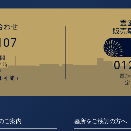
霊
合わせ
販売
107
間
01
7時
時
電話
は可能）
のご案内
墓所をご検討の方へ