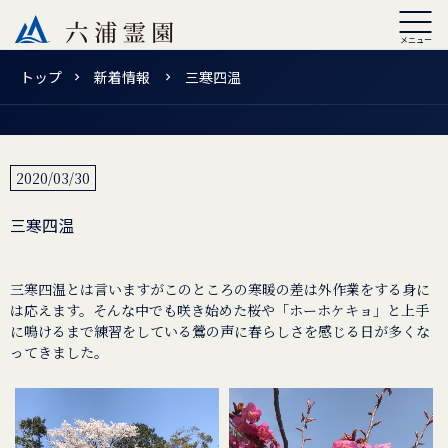
トップ
新着情報
三寒四温
2020/03/30
三寒四温
三寒四温とは言いますがこのところの寒暖の差は外作業をする身に
は応えます。そんな中でも咲き始めた桜や「ホーホケキョ」と上手
に鳴けるまで練習をしている鶯の声に春らしさを感じる日が多くな