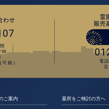
霊
合わせ
販売
107
間
01
7時
時
電話
は可能）
のご案内
墓所をご検討の方へ