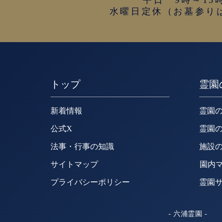
平日 9時～15
水曜日定休（お墓参り
トップ
霊園
新着情報
霊園
公式X
霊園
法事・行事の知識
施設
サイトマップ
園内
プライバシーポリシー
霊園
- 六浦霊園 -