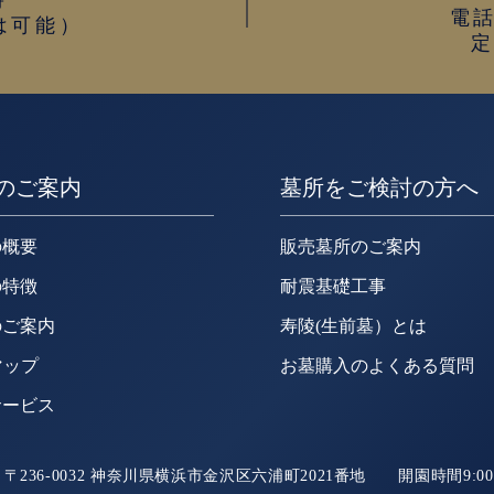
時
電話
は可能）
のご案内
墓所をご検討の方へ
の概要
販売墓所のご案内
の特徴
耐震基礎工事
のご案内
寿陵(生前墓）とは
マップ
お墓購入のよくある質問
サービス
〒236-0032 神奈川県横浜市金沢区六浦町2021番地 開園時間9:00