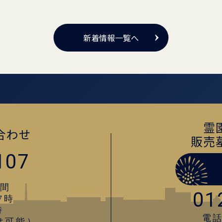
新着情報一覧へ
霊
合わせ
販売
107
間
01
7時
時
電話
は可能）