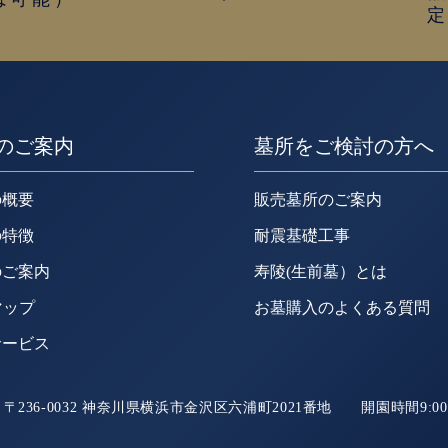
のご案内
墓所をご検討の方へ
の概要
販売墓所のご案内
の特徴
耐震基礎工事
のご案内
寿陵(生前墓）とは
マップ
お墓購入のよくある質問
サービス
〒236-0032 神奈川県横浜市金沢区六浦町2021番地 開園時間9:00